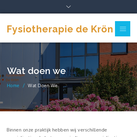
Skip
to
content
Fysiotherapie de Krön
Menu
Wat doen we
Home
Wat Doen We
Binnen onze praktijk hebben wij verschillende