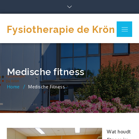
Skip
to
content
Fysiotherapie de Krön
Menu
Medische fitness
Home
Medische Fitness
Wat houdt