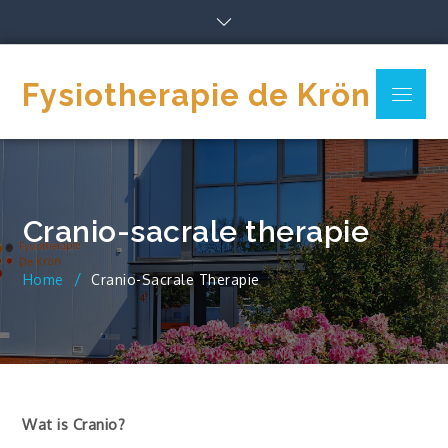
Skip
to
content
Fysiotherapie de Krön
Menu
Cranio-sacrale therapie
Home
Cranio-Sacrale Therapie
Wat is Cranio?